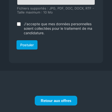
Fichiers supportés : JPG, PDF, DOC, DOCX, RTF -
Taille maximum : 10 Mo
C
J'accepte que mes données personnelles
a
soient collectées pour le traitement de ma
s
candidature.
e
s
Postuler
à
c
o
c
h
e
r
Retour aux offres