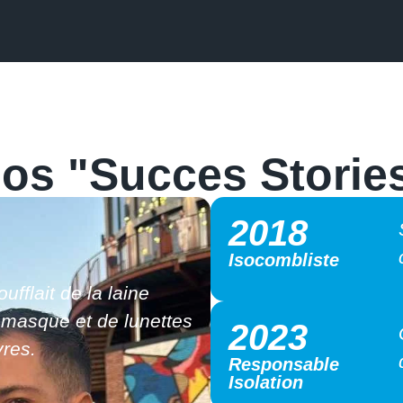
os "Succes Storie
2019
Commercial en
alternance
ager, a grandi avec