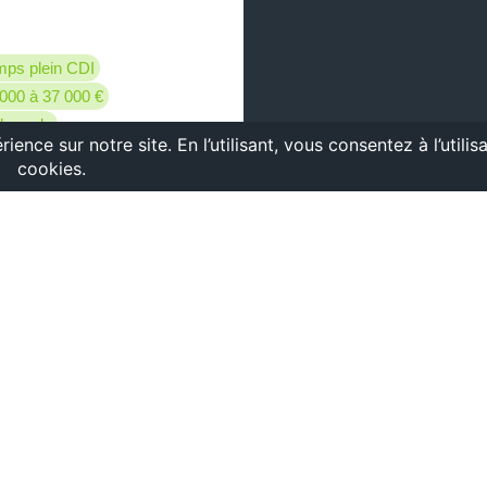
mps plein CDI
000 à 37 000 €
legarde
DÉCOUVRIR
re profil ? N’hésitez pas à nous envoyer votre candidature spo
es de rechercher: Commercial(e), Technicien(ne) isolation, Pla