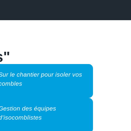
s"
Hugo découvre le terrain et
accompagne les clients avec
enthousiasme, tout en
apprenant les ficelles du métier
chez IBC.