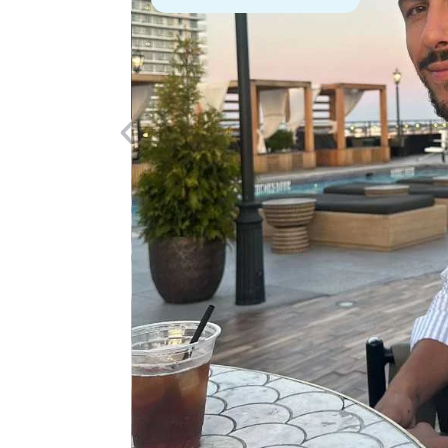
de l’école
cole
Publics) à
enir la
ment et
, pour
ux
énovation