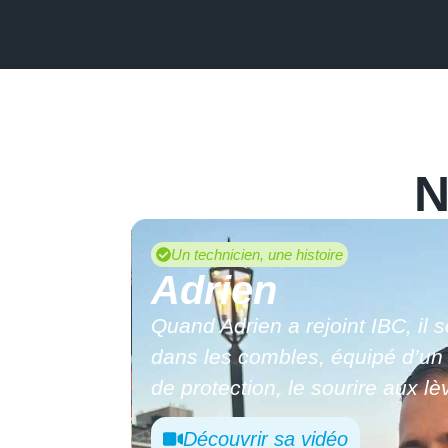
N
isoler vos
Un commercial, une histoire
Hugo
Hugo, passé d’alternant à man
IBC.