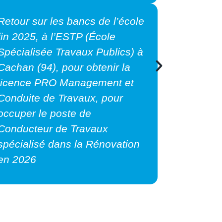
Hugo prend en charge ses
propres clients, développe son
portefeuille et contribue
activement aux résultats
commerciaux.
Hugo supervise l’équipe
commerciale, coordonne les
projets et impulse la stratégie
pour accompagner la
croissance d’IBC.