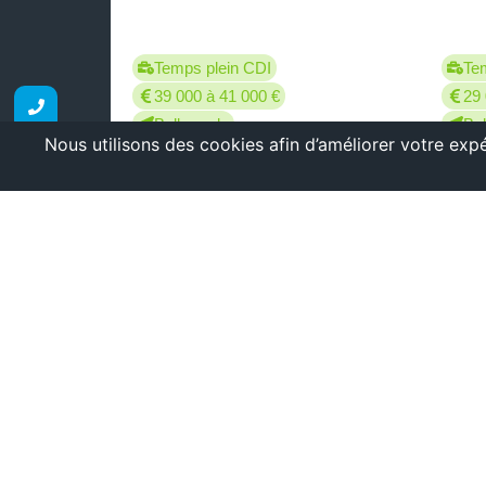
Temps plein CDI
Te
39 000 à 41 000 €
29 
Bellegarde
Bel
Demander un devis
DÉCOUVRIR
Aucune offre ne correspond à vot
Les profils que nous sommes susceptibl