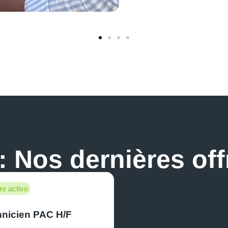
: Nos dernières of
re active
nicien PAC H/F