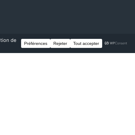
ntanée à
recrutement@groupeibc.fr
quiste, Technicien(ne) en climatisation