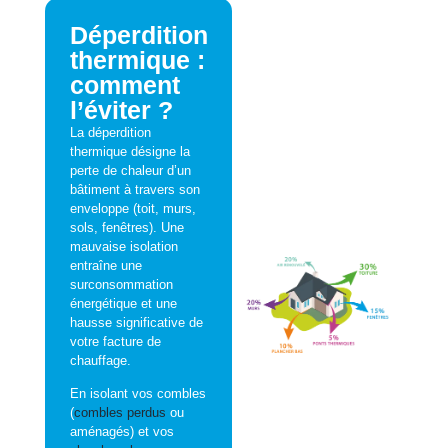
Déperdition
thermique :
comment
l’éviter ?
La déperdition
thermique désigne la
perte de chaleur d’un
bâtiment à travers son
enveloppe (toit, murs,
sols, fenêtres). Une
mauvaise isolation
entraîne une
surconsommation
énergétique et une
hausse significative de
votre facture de
chauffage.
En isolant vos combles
(
combles perdus
ou
aménagés) et vos