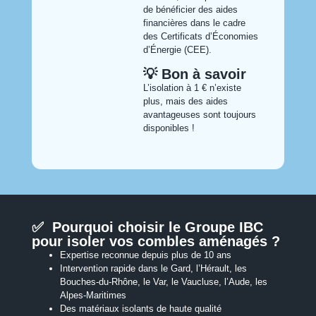
de bénéficier des aides
financières dans le cadre
des Certificats d’Économies
d’Énergie (CEE).
💡 Bon à savoir
L’isolation à 1 € n’existe
plus, mais des aides
avantageuses sont toujours
disponibles !
✅ Pourquoi choisir le Groupe IBC
pour isoler vos combles aménagés ?
Expertise reconnue depuis plus de 10 ans
Intervention rapide dans le Gard, l’Hérault, les
Bouches-du-Rhône, le Var, le Vaucluse, l’Aude, les
Alpes-Maritimes
Des matériaux isolants de haute qualité