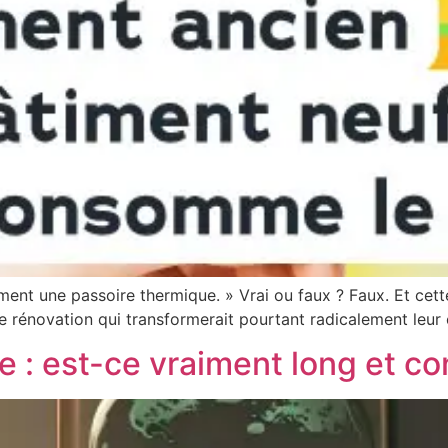
cément une passoire thermique. » Vrai ou faux ? Faux. Et ce
ne rénovation qui transformerait pourtant radicalement leur 
 : est-ce vraiment long et co